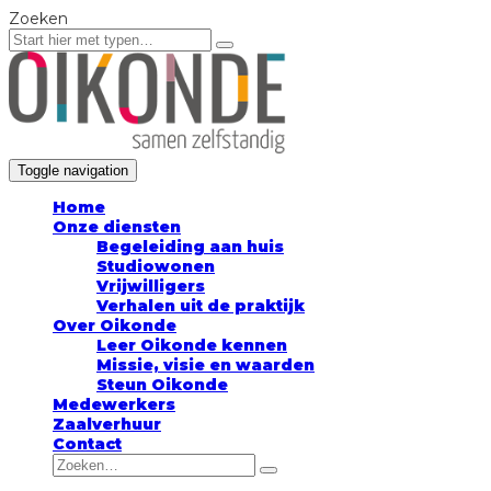
Zoeken
Toggle navigation
Home
Onze diensten
Begeleiding aan huis
Studiowonen
Vrijwilligers
Verhalen uit de praktijk
Over Oikonde
Leer Oikonde kennen
Missie, visie en waarden
Steun Oikonde
Medewerkers
Zaalverhuur
Contact