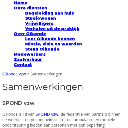
Home
Onze diensten
Begeleiding aan huis
Studiowonen
Vrijwilligers
Verhalen uit de praktijk
Over Oikonde
Leer Oikonde kennen
Missie, visie en waarden
Steun Oikonde
Medewerkers
Zaalverhuur
Contact
Oikonde vzw
>
Samenwerkingen
Samenwerkingen
SPOND vzw
Oikonde is lid van
SPOND vzw
, de federatie van partners binnen
de welzijns- en gezondheidssector die ambulante en mobiele
ondersteuning bieden aan personen met een beperking.