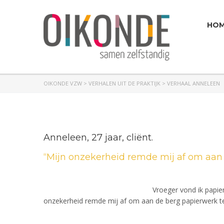
HO
OIKONDE VZW
>
VERHALEN UIT DE PRAKTIJK
>
VERHAAL ANNELEEN
Anneleen, 27 jaar, cliënt.
“Mijn onzekerheid remde mij af om aan
Vroeger vond ik papier
onzekerheid remde mij af om aan de berg papierwerk te b