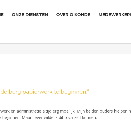
ME
ONZE DIENSTEN
OVER OIKONDE
MEDEWERKER
 de berg papierwerk te beginnen.”
werk en administratie altijd erg moeilijk. Mijn beiden ouders hielpen 
eginnen. Maar liever wilde ik dit toch zelf kunnen.