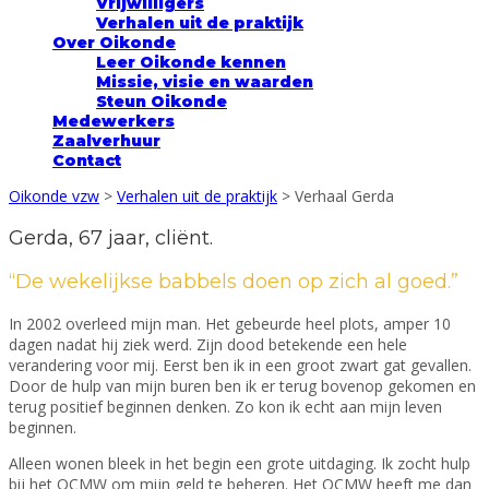
Vrijwilligers
Verhalen uit de praktijk
Over Oikonde
Leer Oikonde kennen
Missie, visie en waarden
Steun Oikonde
Medewerkers
Zaalverhuur
Contact
Oikonde vzw
>
Verhalen uit de praktijk
>
Verhaal Gerda
Gerda, 67 jaar, cliënt.
“De wekelijkse babbels doen op zich al goed.”
In 2002 overleed mijn man. Het gebeurde heel plots, amper 10
dagen nadat hij ziek werd. Zijn dood betekende een hele
verandering voor mij. Eerst ben ik in een groot zwart gat gevallen.
Door de hulp van mijn buren ben ik er terug bovenop gekomen en
terug positief beginnen denken. Zo kon ik echt aan mijn leven
beginnen.
Alleen wonen bleek in het begin een grote uitdaging. Ik zocht hulp
bij het OCMW om mijn geld te beheren. Het OCMW heeft me dan