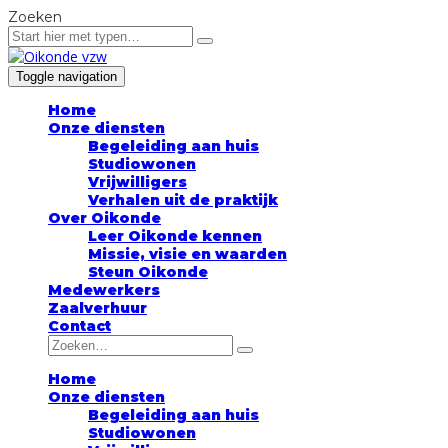
Zoeken
Toggle navigation
Home
Onze diensten
Begeleiding aan huis
Studiowonen
Vrijwilligers
Verhalen uit de praktijk
Over Oikonde
Leer Oikonde kennen
Missie, visie en waarden
Steun Oikonde
Medewerkers
Zaalverhuur
Contact
Home
Onze diensten
Begeleiding aan huis
Studiowonen