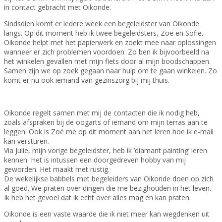
in contact gebracht met Oikonde.
Sindsdien komt er iedere week een begeleidster van Oikonde
langs. Op dit moment heb ik twee begeleidsters, Zoë en Sofie.
Oikonde helpt met het papierwerk en zoekt mee naar oplossingen
wanneer er zich problemen voordoen. Zo ben ik bijvoorbeeld na
het winkelen gevallen met mijn fiets door al mijn boodschappen.
Samen zijn we op zoek gegaan naar hulp om te gaan winkelen. Zo
komt er nu ook iemand van gezinszorg bij mij thuis.
Oikonde regelt samen met mij de contacten die ik nodig heb,
zoals afspraken bij de oogarts of iemand om mijn terras aan te
leggen.
Ook is Zoë me op dit moment aan het leren hoe ik e-mail
kan versturen.
Via Julie, mijn vorige begeleidster, heb ik ‘d
iamant painting’ leren
kennen. Het is intussen een doorgedreven hobby van mij
geworden. Het maakt met rustig.
De wekelijkse babbels
met begeleiders van Oikonde doen op zich
al goed. We praten over dingen die me bezighouden in het leven.
Ik heb het gevoel dat ik echt over alles mag en kan praten.
Oikonde is een vaste waarde die ik niet meer kan wegdenken uit